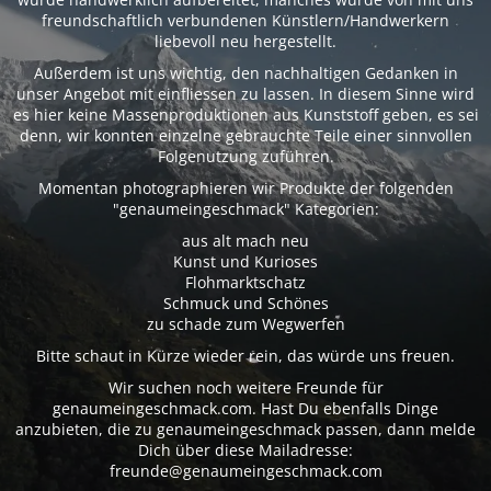
freundschaftlich verbundenen Künstlern/Handwerkern
liebevoll neu hergestellt.
Außerdem ist uns wichtig, den nachhaltigen Gedanken in
unser Angebot mit einfliessen zu lassen. In diesem Sinne wird
es hier keine Massenproduktionen aus Kunststoff geben, es sei
denn, wir konnten einzelne gebrauchte Teile einer sinnvollen
Folgenutzung zuführen.
Momentan photographieren wir Produkte der folgenden
"genaumeingeschmack" Kategorien:
aus alt mach neu
Kunst und Kurioses
Flohmarktschatz
Schmuck und Schönes
zu schade zum Wegwerfen
Bitte schaut in Kürze wieder rein, das würde uns freuen.
Wir suchen noch weitere Freunde für
genaumeingeschmack.com. Hast Du ebenfalls Dinge
anzubieten, die zu genaumeingeschmack passen, dann melde
Dich über diese Mailadresse:
freunde@genaumeingeschmack.com